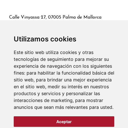
Calle Vinyassa 27, 07005 Palma de Mallorca
971 46 02 45
/
971 46 93 01
Utilizamos cookies
CONTACTO
Este sitio web utiliza cookies y otras
tecnologías de seguimiento para mejorar su
experiencia de navegación con los siguientes
El Colegio
Servicios
Colegiados
Fianzas
fines:
para habilitar la funcionalidad básica del
sitio web
,
para brindar una mejor experiencia
Actualidad
Ventanilla única
en el sitio web
,
medir su interés en nuestros
productos y servicios y personalizar las
interacciones de marketing
,
para mostrar
anuncios que sean más relevantes para usted
.
Aviso legal
Política de cookies
Política de privacidad
Aceptar
Política de privacidad de RRSS