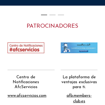
PATROCINADORES
La plataforma de
Especialistas e
s
ventajas exclusivas
ahorro en t
para ti.
factura de luz
gas.
.com
afb.members-
electricabaleare
club.es