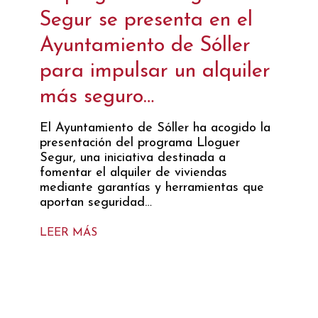
Segur se presenta en el
pone
ques
Ayuntamiento de Sóller
reha
e 60
para impulsar un alquiler
Con
más seguro…
Admi
Finc
riament
El Ayuntamiento de Sóller ha acogido la
presentación del programa Lloguer
Toni J
a
Segur, una iniciativa destinada a
partic
or i
fomentar el alquiler de viviendas
Admini
s de
mediante garantías y herramientas que
Tarrag
aportan seguridad…
ponenc
versus 
LEER MÁS
LEER 